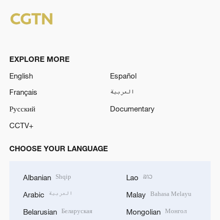
EXPLORE MORE
English
Español
Français
العربية
Русский
Documentary
CCTV+
CHOOSE YOUR LANGUAGE
Shqip
ລາວ
Albanian
Lao
العربية
Bahasa Melayu
Arabic
Malay
Беларуская
Монгол
Belarusian
Mongolian