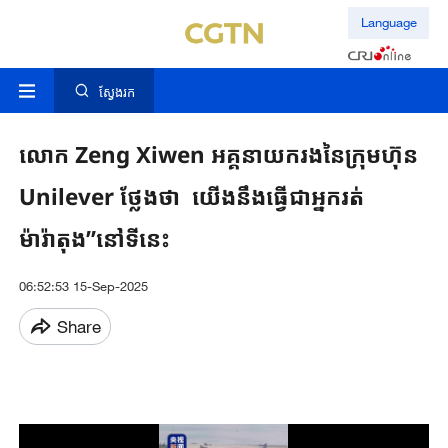
Language
ស្វែងរក
លោក Zeng Xiwen អគ្គនាយករងនៃក្រុមហ៊ុន
Unilever ថ្លែងថា យើងនឹងធ្វើជាអ្នករត់
ម៉ារ៉ាតុង”នៅទីនេះ
06:52:53 15-Sep-2025
Share