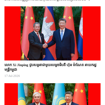
លោក Xi Jinping ជួបសន្ទនាជាមួយសម្តេចធិបតី ហ៊ុន ម៉ាណែត នាយករដ្ឋ
មន្ត្រីកម្ពុជា
17-Jul-2026