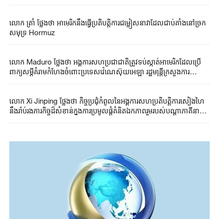
លោក ត្រាំ ថ្លែងថា អាមេរិកនឹងធ្វើប្រតិបត្តិការជម្លៀសនាវាដែលជាប់គាំងនៅច្រក
សមុទ្រ Hormuz
លោក Maduro ថ្លែងថា អង្គការសហប្រជាជាតិត្រូវទប់ស្កាត់អាមេរិកដែលប្រើ
ពាក្យសម្តីគំរាមកំហែងចំពោះប្រទេសវ៉េណេស៊ុយអេឡា រដ្ឋមន្ត្រីក្រសួងការ
បរទេសចិនជួបពិភាក្សាតាមទូរស័ព្ទជាមួយរដ្ឋមន្ត្រីក្រសួងការបរទេសវ៉េណេស៊ុយ
អេឡា
លោក Xi Jinping ថ្លែងថា កិច្ចប្រជុំកំពូលនៃអង្គការសហប្រតិបតិ្តការសៀងហៃ
នឹងរ៉ាប់រងភារកិច្ចដ៏សំខាន់ក្នុងការប្រមូលផ្តុំគំនិតឯកភាពរួមរបស់បណ្តាភាគីនានា
បំផុសកម្លាំងចលករសម្រាប់កិច្ចសហប្រតិបតិ្តការ និងគ្រោងផែនការគោល
សម្រាប់ការអភិវឌ្ឍ