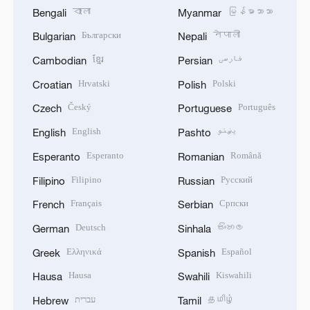
বাংলা
မြန်မာဘာသာ
Bengali
Myanmar
Български
नेपाली
Bulgarian
Nepali
ខ្មែរ
فارسی
Cambodian
Persian
Hrvatski
Polski
Croatian
Polish
Český
Português
Czech
Portuguese
English
پښتو
English
Pashto
Esperanto
Română
Esperanto
Romanian
Filipino
Русский
Filipino
Russian
Français
Српски
French
Serbian
Deutsch
සිංහල
German
Sinhala
Ελληνικά
Español
Greek
Spanish
Hausa
Kiswahili
Hausa
Swahili
עברית
தமிழ்
Hebrew
Tamil