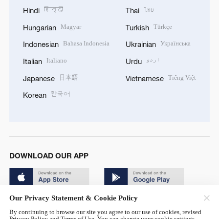
हिन्दी
ไทย
Hindi
Thai
Magyar
Türkçe
Hungarian
Turkish
Bahasa Indonesia
Українська
Indonesian
Ukrainian
Italiano
اردو
Italian
Urdu
日本語
Tiếng Việt
Japanese
Vietnamese
한국어
Korean
DOWNLOAD OUR APP
Our Privacy Statement & Cookie Policy
By continuing to browse our site you agree to our use of cookies, revised
Privacy Policy and Terms of Use. You can change your cookie settings