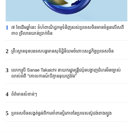
1
៧ ខែដើមឆ្នាំនេះ ទំហំពាណិជ្ជកម្មទំនិញរបស់ប្រទេសចិនមានចំនួនលើសពី
៣០ ទ្រីលានយាន់ប្រាក់ចិន
2
គ្រឹះស្ថាន​ទុនបរទេស​បន្តមាន​សុទិដ្ឋិនិយម​ចំពោះសេដ្ឋកិច្ច​ប្រទេសចិន​​
3
លោកស្រី Sanae ​Takaichi ​នាយករដ្ឋមន្ត្រី​ជប៉ុន​បង្ហាញជំហរមិន​ច្បាស់​
លាស់​អំពី ​“គោលការណ៍បី​គ្មាននុយក្លេអ៊ែរ​”​
4
ព័ត៌មានសំខាន់ៗ
5
ប្រទេសចិនសង្កត់ធ្ងន់ពីការគាំពារស្ថិរភាពនៃប្រទេសស៊ូដង់ខាងត្បូង