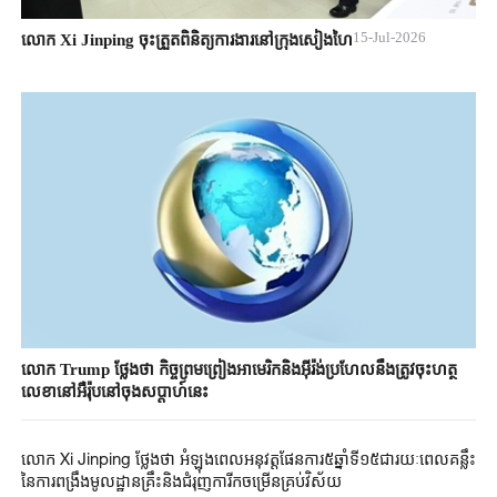
15-Jul-2026
លោក Xi Jinping ចុះត្រួតពិនិត្យការងារនៅក្រុងសៀងហៃ
លោក Trump ថ្លែងថា កិច្ចព្រមព្រៀងអាមេរិកនិងអ៊ីរ៉ង់ប្រហែលនឹងត្រូវចុះហត្ថ
លេខានៅអឺរ៉ុបនៅចុងសប្តាហ៍នេះ
លោក Xi Jinping ថ្លែងថា អំឡុងពេលអនុវត្តផែនការ៥ឆ្នាំទី១៥ជារយៈពេលគន្លឹះ
នៃការពង្រឹងមូលដ្ឋានគ្រឹះនិងជំរុញការីកចម្រើនគ្រប់វិស័យ