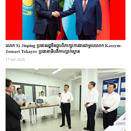
លោក Xi Jinping ប្រធានរដ្ឋចិន​ជួបពិភាក្សា​ការងារជាមួយ​លោក Kassym-
Jomart ​Tokayev ​ប្រធានាធិបតី​កាហ្សាក់ស្ថាន​
17-Jul-2026