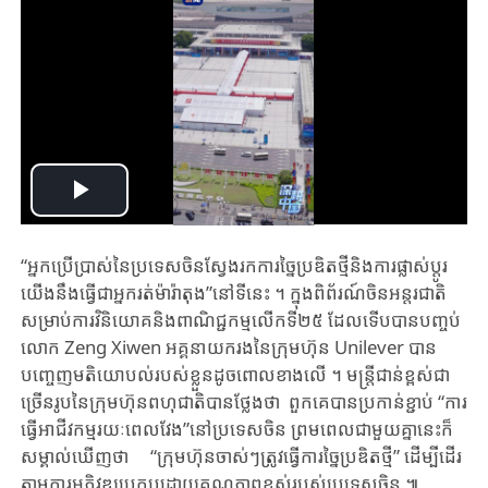
Play
Video
“អ្ន​ក​ប្រើប្រាស់នៃប្រទេស​ចិន​ស្វែង​រកការច្នៃប្រឌិតថ្មី​និងការផ្លាស់ប្តូរ​
យើង​នឹង​ធ្វើ​ជា​អ្នក​រត់ម៉ារ៉ាតុង​”នៅ​ទី​នេះ ។ ក្នុង​ពិព័រណ៍ចិនអន្តរជាតិ
សម្រាប់ការវិនិយោគនិងពាណិជ្ជកម្មលើ​កទី២៥ ដែល​ទើប​បាន​បញ្ចប់​
លោក Zeng Xiwen អគ្គនាយក​រង​នៃ​ក្រុមហ៊ុន​ Unilever បាន
បញ្ចេញ​មតិយោបល់​​របស់​ខ្លួន​ដូច​ពោលខាង​លើ​ ។ មន្ត្រីជាន់ខ្ពស់ជា​
ច្រើន​រូបនៃ​ក្រុមហ៊ុ​ន​​ពហុជាតិ​បាន​ថ្លែង​ថា ពួក​គេ​បាន​ប្រកាន់ខ្ជាប់ “ការ​
ធ្វើអាជីវកម្ម​រយៈពេលវែង”នៅប្រទេ​ស​ចិ​ន​ ព្រម​ពេល​ជា​មួយ​គ្នា​នេះក៏
សម្គាល់ឃើញថា “ក្រុមហ៊ុន​ចាស់ៗត្រូវ​ធ្វើ​ការ​ច្នៃប្រឌិត​ថ្មី​” ដើ​ម្បី​​ដើរ
តាមការអភិវឌ្ឍប្រកបដោយគុណភាពខ្ពស់របស់ប្រទេសចិន ៕