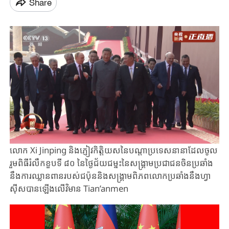
Share
លោក Xi Jinping និងភ្ញៀវកិត្តិយសនៃបណ្តាប្រទេសនានាដែលចូល
រួមពិធីរំលឹកខួបទី ៨០ នៃថ្ងៃជ័យជម្នះនៃសង្គ្រាមប្រជាជនចិនប្រឆាំង
នឹងការឈ្លានពានរបស់ជប៉ុននិងសង្គ្រាមពិភពលោកប្រឆាំងនឹងហ្វា
ស៊ីសបានឡើងលើ​វិមាន Tian’anmen ​