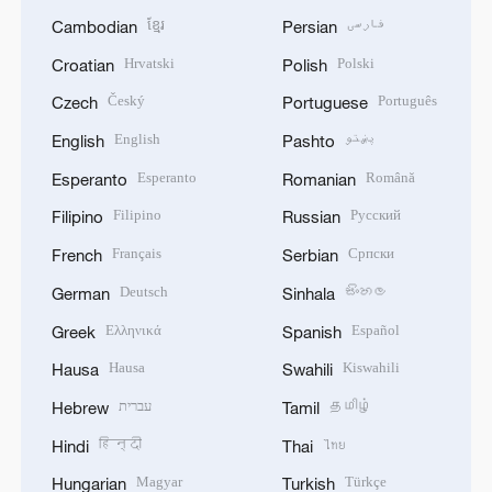
ខ្មែរ
فارسی
Cambodian
Persian
Hrvatski
Polski
Croatian
Polish
Český
Português
Czech
Portuguese
English
پښتو
English
Pashto
Esperanto
Română
Esperanto
Romanian
Filipino
Русский
Filipino
Russian
Français
Српски
French
Serbian
Deutsch
සිංහල
German
Sinhala
Ελληνικά
Español
Greek
Spanish
Hausa
Kiswahili
Hausa
Swahili
עברית
தமிழ்
Hebrew
Tamil
हिन्दी
ไทย
Hindi
Thai
Magyar
Türkçe
Hungarian
Turkish