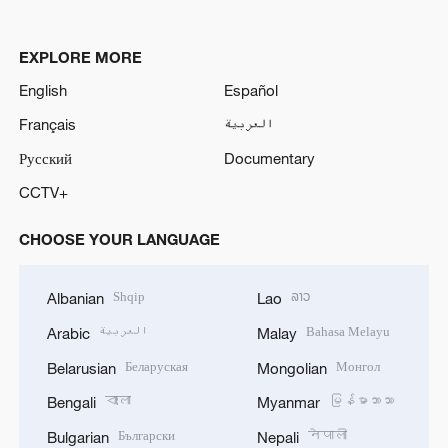
EXPLORE MORE
English
Español
Français
العربية
Русский
Documentary
CCTV+
CHOOSE YOUR LANGUAGE
Shqip
ລາວ
Albanian
Lao
العربية
Bahasa Melayu
Arabic
Malay
Беларуская
Монгол
Belarusian
Mongolian
বাংলা
မြန်မာဘာသာ
Bengali
Myanmar
Български
नेपाली
Bulgarian
Nepali