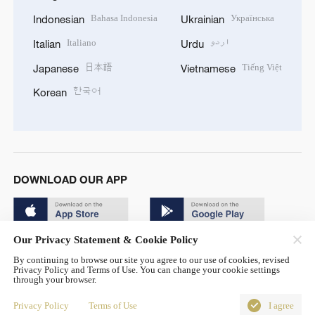
Bahasa Indonesia
Українська
Indonesian
Ukrainian
Italiano
اردو
Italian
Urdu
日本語
Tiếng Việt
Japanese
Vietnamese
한국어
Korean
DOWNLOAD OUR APP
Our Privacy Statement & Cookie Policy
By continuing to browse our site you agree to our use of cookies, revised
Privacy Policy and Terms of Use. You can change your cookie settings
through your browser.
© China Radio International.CRI. All Rights Reserved. 16A
Shijingshan Road, Beijing, China. 100040
Privacy Policy
Terms of Use
I agree