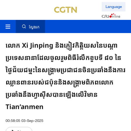
Language
ស្វែងរក
លោក Xi Jinping និងភ្ញៀវកិត្តិយសនៃបណ្តា
ប្រទេសនានាដែលចូលរួមពិធីរំលឹកខួបទី ៨០ នៃ
ថ្ងៃជ័យជម្នះនៃសង្គ្រាមប្រជាជនចិនប្រឆាំងនឹងការ
ឈ្លានពានរបស់ជប៉ុននិងសង្គ្រាមពិភពលោក
ប្រឆាំងនឹងហ្វាស៊ីសបានឡើងលើវិមាន
Tian’anmen
00:58:05 03-Sep-2025