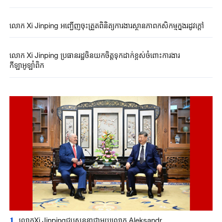
លោក Xi Jinping អញ្ជើញ​ចុះត្រួតពិនិត្យការងារស្ថានភាពកសិកម្មក្នុងរដូវក្តៅ
លោក Xi Jinping ប្រធានរដ្ឋ​ចិនយកចិត្តទុកដាក់ខ្ពស់​ចំពោះការងារ
កីឡាអូឡាំពិក
1
លោកXi Jinpingជួបសន្ទនាជាមួយលោក Aleksandr