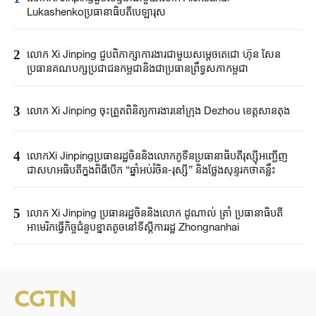
Lukashenkoប្រធានាធិបតីបេឡារុស
2
លោក Xi Jinping ​ជួបពិភាក្សា​ការងារជាមួយ​សម្តេច​តេជោ ហ៊ុន សែន ​
ប្រធានគណបក្ស​ប្រជាជន​កម្ពុជានិងជា​ប្រធានព្រឹទ្ធសភា​កម្ពុជា​
3
លោក Xi Jinping ចុះត្រួតពិនិត្យការងារនៅក្រុង Dezhou ខេត្តសានតុង
4
លោកXi Jinpingប្រធានរដ្ឋចិននិងលោកភូទីនប្រធានាធិបតីរុស្ស៊ីអញ្ជើញ
ជាសហអធិបតីក្នុងពិធីបើក “ឆ្នាំអប់រំចិន-រុស្ស៊ី” និងថ្លែងសុន្ទរកថាគន្លឹះ
5
លោក Xi Jinping​ ប្រធានរដ្ឋចិន​និងលោក​ ដូណាល់ ត្រាំ ​ប្រធានាធិបតី​
អាមេរិកធ្វើ​កិច្ចជំនួប​ខ្នាតតូច​នៅទីស្តីការរដ្ឋ​ Zhongnanhai ​