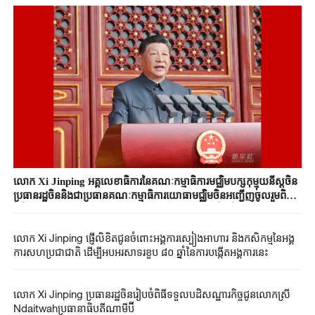
លោក Xi Jinping អគ្គលេខាធិការនៃគណៈកម្មាធិការមជ្ឈិមបក្សកុម្មុយនីស្តចិន
ប្រធានរដ្ឋចិននិងជាប្រធានគណៈកម្មាធិការយោធាមជ្ឈិមចិនអញ្ជើញចូលរួមពិធី
រំលឹកខួបទី ៨០ នៃថ្ងៃជ័យជម្នះនៃសង្គ្រាមប្រជាជនចិនប្រឆាំងនឹងការឈ្លានពាន
របស់ជប៉ុននិងថ្ងៃជ័យជម្នះនៃសង្គ្រាមពិភពលោកប្រឆាំងនឹងហ្វាស៊ីសព្រមទាំង
លោក Xi Jinping ផ្ញើលិខិតជូន​ចំពោះ​អង្គការស្បៀងអាហារ និងកសិកម្មនៃអង្គ
ថ្លែងសុន្ទរកថាគន្លឹះ
ការសហប្រជាជាតិ ដើម្បី​អបអរសាទរខួប ៨០ ឆ្នាំនៃ​ការបង្កើត​​អង្គការ​នេះ​
លោក Xi Jinping ប្រធាន​រដ្ឋ​ចិនរៀបចំ​ពិធីទទួលបដិសណ្ឋារកិច្ច​ជូន​លោកស្រី​
Ndaitwah​ប្រធានាធិបតី​ណាមីប៊ី