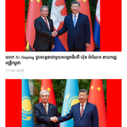
លោក Xi Jinping ជួបសន្ទនាជាមួយសម្តេចធិបតី ហ៊ុន ម៉ាណែត នាយករដ្ឋ
មន្ត្រីកម្ពុជា
17-Jul-2026