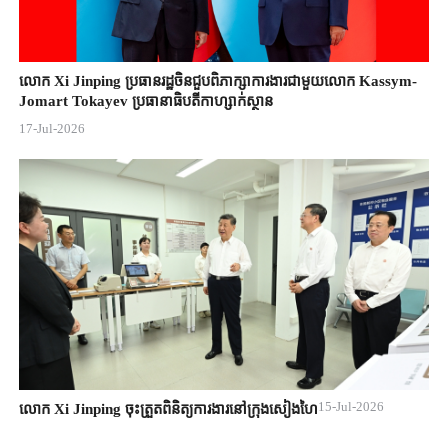
លោក Xi Jinping ប្រធានរដ្ឋចិន​ជួបពិភាក្សា​ការងារជាមួយ​លោក Kassym-
Jomart ​Tokayev ​ប្រធានាធិបតី​កាហ្សាក់ស្ថាន​
17-Jul-2026
15-Jul-2026
លោក Xi Jinping ចុះត្រួតពិនិត្យការងារនៅក្រុងសៀងហៃ