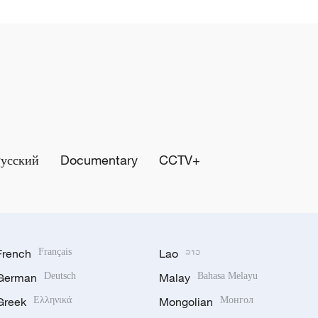
Русский
Documentary
CCTV+
French
Français
Lao
ລາວ
German
Deutsch
Malay
Bahasa Melayu
Greek
Ελληνικά
Mongolian
Монгол