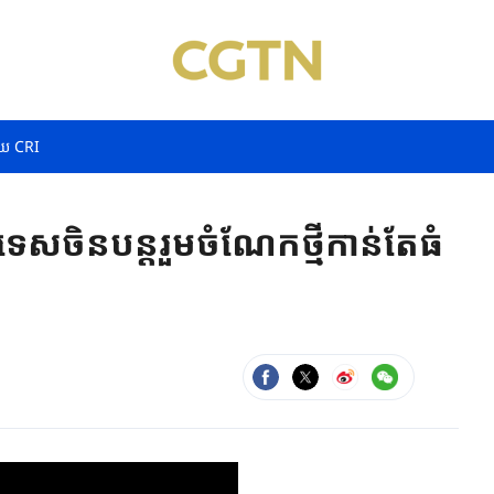
យ CRI
េសចិនបន្តរួមចំណែកថ្មីកាន់តែធំ