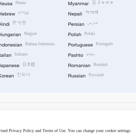
Hausa
Hausa
Myanmar
မြန်မာဘာသာ
Hebrew
עברית
Nepali
नेपाली
Hindi
हिन्दी
Persian
فارسی
Hungarian
Magyar
Polish
Polski
Indonesian
Bahasa Indonesia
Portuguese
Português
Italian
Italiano
Pashto
پښتو
Japanese
日本語
Romanian
Română
Korean
한국어
Russian
Русский
evised Privacy Policy and Terms of Use. You can change your cookie settings