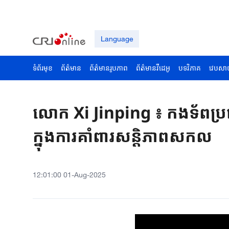
Language
ទំព័រមុខ
ព័ត៌មាន
ព័ត៌មានរូបភាព
ព័ត៌មានវីដេអូ
បទវិភាគ
វេបសា
លោក Xi Jinping ៖ កងទ័ពប្រទ
ក្នុងការគាំពារសន្តិភាពសកល
12:01:00 01-Aug-2025