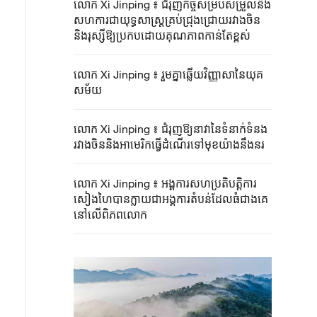
លោក Xi Jinping ៖ ជំរុញកិច្ចសម្របសម្រួលនិង
សហការជាយុទ្ធសាស្ត្រគ្រប់ជ្រុងជ្រោយរវាងចិន
និងរុស្ស៊ីឱ្យប្រកបដោយគុណភាពកាន់តែខ្ពស់
លោក Xi Jinping ៖ រួមគ្នាឆ្លើយវិញ្ញាសានៃយុគ
សម័យ
លោក Xi Jinping ៖ ជំរុញឱ្យនាវានៃទំនាក់ទំនង
រវាងចិននិងអាមេរិកធ្វើដំណើរទៅមុខយ៉ាងនឹងនរ
លោក Xi Jinping ៖ អង្គការសហប្រតិបតិ្តការ
សៀងហៃបានក្លាយជាអង្គការតំបន់ដែលធំជាងគេ
នៅលើពិភពលោក