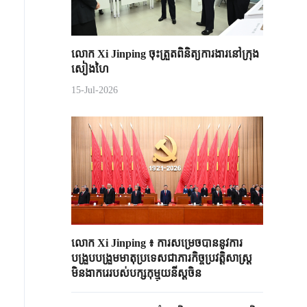
លោក Xi Jinping ចុះត្រួតពិនិត្យការងារនៅក្រុង
សៀងហៃ
15-Jul-2026
លោក Xi Jinping ៖ ការសម្រេចបាននូវការ
បង្រួបបង្រួមមាតុប្រទេសជាភារកិច្ចប្រវត្តិសាស្ត្រ
មិនងាករេរបស់បក្សកុម្មុយនីស្តចិន