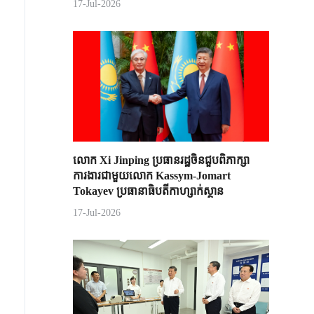
17-Jul-2026
លោក Xi Jinping ប្រធានរដ្ឋចិន​ជួបពិភាក្សា​
ការងារជាមួយ​លោក Kassym-Jomart ​
Tokayev ​ប្រធានាធិបតី​កាហ្សាក់ស្ថាន​
17-Jul-2026