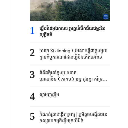
1
ឃ្លីបវីដេអូឯកសារ រួមគ្នារំលឹកជ័យជម្នះនៃ
យុត្តិធម៌
2
លោក Xi Jinping ៖ រួមសាមគ្គីជាធ្លុងមួយ
គ្មានកិច្ចការណាដែលធ្វើមិនកើតនោះទេ
3
គំនិតថ្មីនៅក្នុងប្រយោគ
បុរាណចិន（ភាគ១）ឆន្ទៈដូចគ្នា គាំទ្រ
និងជួយគ្នា
4
ស្នាមញញឹម
5
កំណត់ត្រាបង្កើតទ្រព្យ | ភូមិតូចបង្កើតបាន
ឧស្សាហកម្មចិញ្ចឹមក្រពើដ៏ធំ