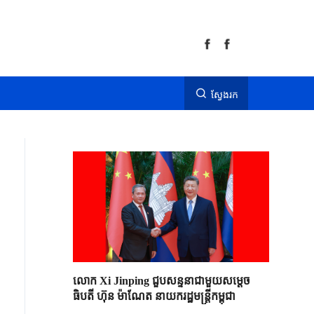
ស្វែងរក
លោក Xi Jinping ជួបសន្ទនាជាមួយសម្តេច
ធិបតី ហ៊ុន ម៉ាណែត នាយករដ្ឋមន្ត្រីកម្ពុជា