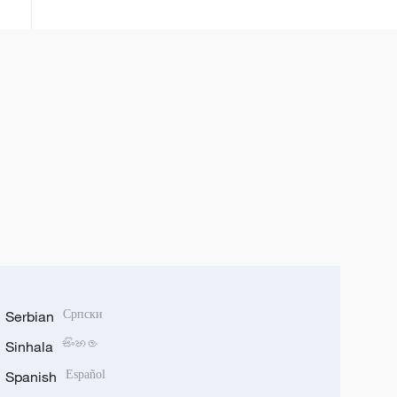
Serbian
Српски
Sinhala
සිංහල
Spanish
Español