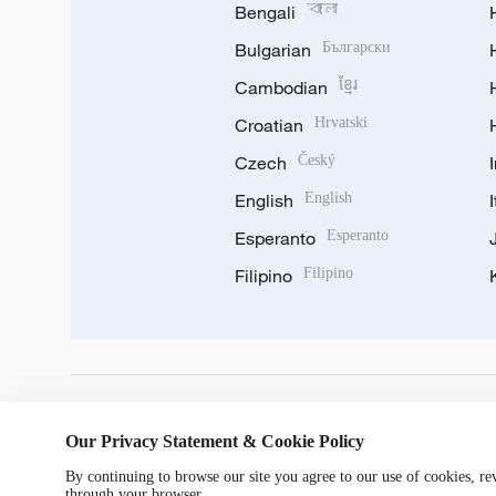
Bengali
বাংলা
Bulgarian
Български
Cambodian
ខ្មែរ
Croatian
Hrvatski
Czech
Český
English
English
Esperanto
Esperanto
Filipino
Filipino
DOWNLOAD OUR APP
Our Privacy Statement & Cookie Policy
By continuing to browse our site you agree to our use of cookies, r
through your browser.