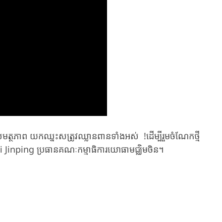
ានសមត្ថភាព យកឈ្នះសត្រូវឈ្លានពានទាំងអស់
!
ដើម្បីរួមចំណែកថ្មី
 Jinping ប្រធានគណៈកម្មាធិការយោធាមជ្ឈិមចិន។