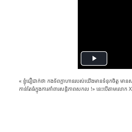
Play
Video
« ខ្ញុំជឿជាក់ថា កងទ័ពក្លាហានរបស់យើងមានទំនុកចិត្ត ម
កាន់តែធំក្នុងការគាំពារសន្តិភាពសកល
!
»
នេះបើតាមលោក Xi