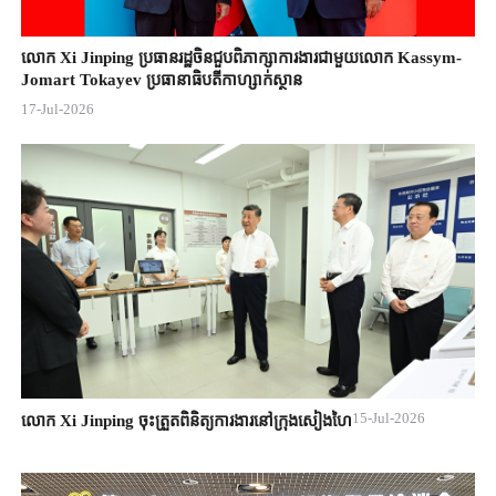
លោក Xi Jinping ប្រធានរដ្ឋចិន​ជួបពិភាក្សា​ការងារជាមួយ​លោក Kassym-
Jomart ​Tokayev ​ប្រធានាធិបតី​កាហ្សាក់ស្ថាន​
17-Jul-2026
15-Jul-2026
លោក Xi Jinping ចុះត្រួតពិនិត្យការងារនៅក្រុងសៀងហៃ