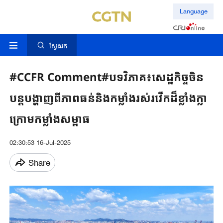
Language
ស្វែងរក
#CCFR ​Comment#បទវិភាគ៖​​សេដ្ឋកិច្ចចិន​
បន្តបង្ហាញពី​ភាពធន់និង​កម្លាំងរស់រវើក​ដ៏ខ្លាំងក្លា​
ក្រោម​កម្លាំងសម្ពាធ ​
02:30:53 16-Jul-2025
Share