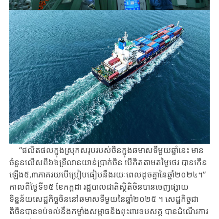
“ផលិតផលក្នុង​ស្រុកសរុប​របស់​ចិន​ក្នុងឆមាស​ទីមួយ​ឆ្នាំនេះ ​មាន
ចំនួន​លើស​ពី​៦៦ទ្រីលាន​យាន់​ប្រាក់​ចិន​ ​បើគិតតាម​តម្លៃថេរ​ បាន​កើន
ឡើង​៥,៣ភាគរយ​បើ​ប្រៀប​ធៀប​នឹង​រយៈ​ពេល​ដូច​គ្នា​នៃ​ឆ្នាំ​២០២៤។” ​
កាលពីថ្ងៃ​ទី១៥ ​ខែកក្កដា ​រដ្ឋបាលជាតិ​ស្ថិតិចិន​បាន​ចេញផ្សា​យ​
ទិន្នន័យ​សេដ្ឋកិច្ចចិន​នៅ​ឆមាសទីមួយ​នៃឆ្នាំ២០២៥ ​។ សេដ្ឋកិច្ច​ជា
តិចិន​​បានទប់ទល់​នឹងកម្លាំងសម្ពាធនិង​ពុះពារឧបសគ្គ ​បាន​ដំណើរការ​