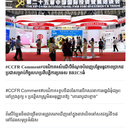
#CCFR ​Comment#បទវិភាគ​៖សំណើបីចំណុច​បំពេញបន្ថែម​នូវភាពប្រាកដ​
ប្រជា​សម្រាប់​កិច្ចសហប្រតិបតិ្តការ​ប្រទេស ​BRICSធំ ​
#CCFR ​Comment#បទវិភាគ​៖​ខួបទី៨០នៃ​ការបើក​សវនាការ​អង្គជំនុំ​ជម្រះ
នៅ​ក្រុងតូក្យូ ​៖ ប្រវត្តិសាស្ត្រ​មិនអនុញ្ញាតឱ្យ​ "គោរព​បូជាខ្មោច" ​
ព័រសឺឡែនចិន​ជាច្រើនបាន​ត្រូវគេរកឃើញ​នៅ​ក្នុង​នាវាលិច​នៅ​សតវត្សរ៍ទី១៨​
នៅដែន​សមុទ្រ​ន័រវែស ​