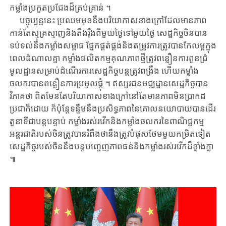
កម្លាំងប្រកួត​ប្រជែងដ៏​គ្រប់គ្រាន់ ។
បច្ចុប្បន្ននេះ ​ប្រឈមមុខនឹង​បរិយាកាស​ខាងក្រៅដែល​មានភាព
កាន់តែ​ស្មុគ្រស្មាញនិង​តឹងរ៉ឹងពី​មួយ​ថ្ងៃ​ទៅ​មួយ​ថ្ងៃ សេដ្ឋកិច្ចចិន​បាន​
ទប់ទល់នឹង​កម្លាំងសម្ពាធ​ ផ្នែក​ផ្គត់ផ្គង់​និងតម្រូវ​ការ​ត្រូវ​បានកែលម្អក្នុង​
ពេល​ដំណាល​គ្នា ​កម្លាំងផលិតកម្ម​គុណភាពថ្មី​ត្រូវ​ពន្លឿនការ​ពូន​ជ្រំ
មូលដ្ឋាន​សម្រាប់​ដំណើរការ​សេដ្ឋកិច្ច​បន្តត្រូវ​ពង្រឹង​ ហើយកម្លាំង​
ចលករ​បាន​ពន្លឿនការ​ប្រមូលផ្តុំ ។​ ឥស្សរជន​មជ្ឈ​ដ្ឋាន​សេដ្ឋកិច្ច​​បាន​
វិភាគថា ​ពិតមែនតែ​បរិយាកាស​ខាងក្រៅនៅ​តែ​មានភាពមិន​ប្រាកដ
ប្រជាក៏ដោយ​ ក៏ប៉ុន្តែទន្ទឹម​នឹងប្រសិទ្ធភាព​នៃ​គោលនយោបាយបាន​ដើរ​
តួនាទី​ជា​បន្ត​បន្ទាប់ កម្លាំង​រស់រវើកនិង​កម្លាំងចលករនៃ​ពាណិជ្ជកម្ម​
អន្តរជាតិ​របស់ចិនត្រូវ​បាន​រំពឹង​ថា​នឹង​ត្រូវ​បំផុសថែមមួយ​កម្រិតទៀត ​
សេដ្ឋកិច្ច​របស់ចិន​នឹងបន្តបញ្ចេញ​ភាពធន់និង​កម្លាំងរស់រវើក​ដ៏ខ្លាំងក្លា
៕​