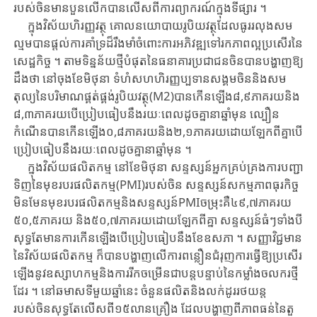
របស់ចិនមាន​បួនលើកបាន​លើសពី​ការព្យាករណ៍​ក្នុង​ទីផ្សារ ។
ក្នុងវិស័យ​ហិរញ្ញវត្ថុ ​គោលនយោបាយ​រូបិយវត្ថុដែល​ធូររលុង​សម
ល្មមបានផ្តល់​ការគាំទ្រ​ដ៏រឹងមាំចំពោះ​ការអភិវឌ្ឍទៅរក​ភាពល្អប្រសើរ​នៃ
សេដ្ឋកិច្ច ។ ​តាមទិន្នន័យ​​ថ្មីបំផុត​នៃ​ធនាគារប្រជាជន​ចិន​បានបង្ហាញឱ្យ​
ដឹងថា ​នៅចុងខែ​មិថុនា ​ទំហំ​សហហិរញ្ញប្បទាន​សង្គមចិននិង​សម
តុល្យនៃ​បរិមាណផ្គត់ផ្គង់​រូបិយវត្ថុ(M2)​បាន​កើនឡើង​៨,៩ភាគរយ​និង​
៨,៣ភាគរយ​បើប្រៀបធៀប​នឹងរយៈពេល​ដូចគ្នានាឆ្នាំមុន ​ល្បឿន
កំណើន​បាន​កើនឡើង​០,៨ភាគរយ​និង២,១ភាគរយ​ដោយឡែកពីគ្នា​បើ
ប្រៀបធៀប​នឹងរយៈពេល​ដូចគ្នា​នាឆ្នាំមុន ។
ក្នុងវិស័យផលិតកម្ម​ នៅខែមិថុនា ​សន្ទស្សន៍​អ្នកគ្រប់គ្រង​ការបញ្ជា​
ទិញនៃ​មុខ​របរ​ផលិតកម្ម​(PMI)របស់ចិន​ សន្ទស្សន៍​សកម្មភាព​ធុរកិច្ច​
មិនមែនមុខ​របរ​ផលិតកម្ម​​និង​សន្ទស្សន៍​PMI​ចម្រុះគឺ​៤៩,៧ភាគរយ ​
៥០,៥ភាគរយ​ និង៥០,៧ភាគរយ​ដោយឡែកពីគ្នា ​សន្ទស្សន៍​ធំៗទាំងបី​
សុទ្ធតែមាន​ការ​កើនឡើង​បើប្រៀបធៀប​នឹងខែឧសភា ។ ​សញ្ញា​វិជ្ជមាន
នៃ​វិស័យផលិតកម្ម​ ក៏បានបង្ហាញ​លើ​ការពន្លឿន​ជំរុញការ​ធ្វើ​ឱ្យ​ប្រសើ​រ
ឡើង​នូវ​ឧស្សាហកម្ម​និង​ការរីកចម្រើន​ជាបន្តបន្ទាប់​នៃកម្លាំង​ចលករថ្មី​
ដែរ ។​ នៅឆមាស​ទីមួយ​ឆ្នាំនេះ ​ចំនួនផលិត​និងលក់ដូរ​រថយន្ត​
របស់ចិន​សុទ្ធតែ​លើសពី​១៥លាន​គ្រឿង ​ដែល​បង្ហាញពី​ភាពធន់​នៃតួ