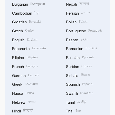
Български
नेपाली
Bulgarian
Nepali
ខ្មែរ
فارسی
Cambodian
Persian
Hrvatski
Polski
Croatian
Polish
Český
Português
Czech
Portuguese
English
پښتو
English
Pashto
Esperanto
Română
Esperanto
Romanian
Filipino
Русский
Filipino
Russian
Français
Српски
French
Serbian
Deutsch
සිංහල
German
Sinhala
Ελληνικά
Español
Greek
Spanish
Hausa
Kiswahili
Hausa
Swahili
עברית
தமிழ்
Hebrew
Tamil
हिन्दी
ไทย
Hindi
Thai