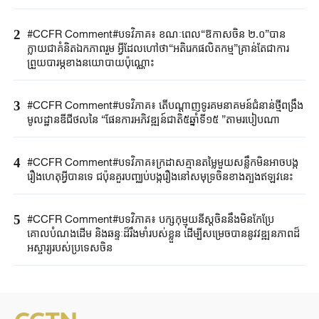
2
#CCFR Comment#បទវិភាគ៖ ខណៈពេល“ឱកាសចិន ២.០”បាន
ក្លាយជាគំនិតឯកភាពរួម អ្វីដែលហៅថា“អតិរេកផលិតកម្ម”គ្រាន់តែជាការ
ព្រួយបារម្ភខាងនយោបាយប៉ុណ្ណោះ
3
#CCFR Comment#បទវិភាគ៖ តើបណ្តាញទូរគមនាគមន៍ជំនាន់ថ្មីពង្រឹង
មូលដ្ឋានឌីជីថលនៃ “ផែនការអភិវឌ្ឍន៍ជាតិ៥ឆ្នាំទី១៥ ”តាមរបៀបណា
4
#CCFR​ Comment#​បទវិភាគ៖ក្រដាសគ្មានតម្លៃមួយសន្លឹកមិន​អាច​បង្ក
រឿង​ហេតុអ្វីបានទេ ជប៉ុន​គួរ​បញ្ឈប់បង្ករឿងនៅសមុទ្រចិនខាងត្បូងឥឡូវនេះ
5
#CCFR Comment#បទវិភាគ៖ បក្សកុម្មុយនីស្តចិននឹងមិនកែប្រែ
គោលបំណងដើម និងឆន្ទៈដ៏រឹងមាំរបស់ខ្លួន ដើម្បីសម្រេចបាននូវវឌ្ឍនភាពដ៏
អស្ចារ្យរបស់ប្រទេសចិន