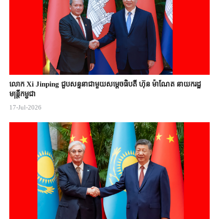
លោក Xi Jinping ជួបសន្ទនាជាមួយសម្តេចធិបតី ហ៊ុន ម៉ាណែត នាយករដ្ឋ
មន្ត្រីកម្ពុជា
17-Jul-2026