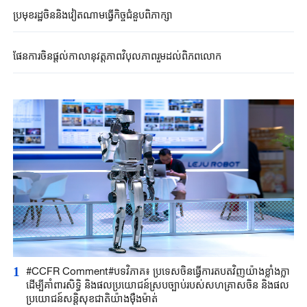
​​ប្រមុខរដ្ឋ​ចិននិងវៀតណាម​ធ្វើ​កិច្ចជំនួប​ពិភាក្សា​ ​
ផែនការ​ចិន​ផ្តល់​កាលានុវត្តភាពវិបុលភាព​រួម​ដល់​ពិភពលោក​ ​
1
#CCFR Comment#បទវិភាគ៖ ប្រទេសចិនធ្វើការតបតវិញយ៉ាងខ្លាំងក្លា
ដើម្បីគាំពារសិទ្ធិ និងផលប្រយោជន៍ស្របច្បាប់របស់សហគ្រាសចិន និងផល
ប្រយោជន៍សន្តិសុខជាតិយ៉ាងម៉ឺងម៉ាត់