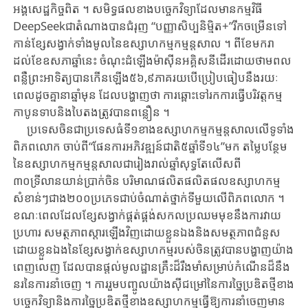
អង្គ​​សេដ្ឋកិច្ច​ពិត ។ សមិទ្ធផល​ខាងបច្ចេកវិទ្យា​ដែលមាន​កម្មវិធី​
DeepSeek​ជាតំណាង​បានជំរុញ​ “បញ្ញាសិប្បនិម្មិត+”​រីកចម្រើនទៅ​
កាន់ខ្សែសង្វាក់​ទាំងមូលនៃ​ឧស្សាហកម្មកម្មន្តសាល ។ ​ពីខែមករា​
ដល់ខែឧសភា​ឆ្នាំនេះ ​ចំណុះដំឡើង​ម៉ាស៊ីនអគ្គិសនី​ដើរដោយ​ថាមពល​
ពន្លឺព្រះអាទិត្យ​បាន​កើនឡើង​៥៦,៩ភាគរយ​បើប្រៀប​ធៀបនឹង​រយៈ
ពេល​ដូចគ្នានាឆ្នាំមុន​ ដែល​បង្ហាញថា ​ការឆ្ពោះ​ទៅ​រក​ការ​ធ្វើ​បរិវត្តកម្ម​
កាបូនទាបនិង​បៃតងត្រូវ​បានពន្លឿន ។
ប្រទេសចិន​ជាប្រទេសធំទី​១​ខាង​ឧស្សាហកម្មកម្មន្តសាល​លើ​ទូទាំង
ពិភពលោក ​ចាប់ពី​“ផែនការ​អភិវឌ្ឍន៍ជាតិ​​៥ឆ្នាំទី១៤”មក​ តម្លៃបន្ថែម
នៃ​ឧស្សាហកម្មកម្មន្តសាល​ជារៀងរាល់ឆ្នាំ​សុទ្ធតែលើសពី​
៣០ទ្រីលានយាន់​ប្រាក់ចិន ​បរិមាណ​ផលិត​ផលិតផល​ឧស្សាហកម្ម​
សំខាន់ៗ​ជាង២០០​ប្រភេទជាប់​ចំណាត់ថ្នាក់ទីមួយ​លើពិភពលោក ។ ​
ខណៈ​ពេល​ដែល​ខ្សែសង្វាក់ផ្គត់ផ្គង់​សកលប្រឈមមុខ​នឹងការវាយ
ប្រហារ ​សមត្ថភាព​ស្ដារឡើងវិញ​ដោយខ្លួនឯងនិង​សមត្ថ​ភាពជំនួស​
ដោយ​ខ្លួន​ឯង​នៃ​ខ្សែសង្វាក់​ឧស្សាហកម្ម​របស់ចិន​ត្រូវ​បាន​បង្ហាញ​យ៉ាង
ពេញ​លេញ ដែលបាន​ផ្តល់​មូលដ្ឋានគ្រឹះ​ដ៏រឹងមាំសម្រាប់​កំណើនដ៏​នឹង​
នរ​នៃ​ការ​នាំចេញ ​។ ​ការរួមបញ្ចូល​យ៉ាងស៊ីជម្រៅនៃ​ការច្នៃប្រឌិតថ្មី​ខាង​
បច្ចេកវិទ្យា​និងការច្នៃប្រឌិតថ្មី​ខាងឧស្សាហកម្ម​ធ្វើ​ឱ្យការនាំចេញមាន​