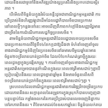
ដោយនឹងនរ​ជាទូទៅនិង​អភិវឌ្ឍ​យ៉ាង​ល្អប្រសើរ​និងប្រកប​ដោយ​ស្ថិរ
ភាព ។
បើមើលពី​ទិន្នន័យក្នុង​វិស័យគន្លឹះដូចជា​ពាណិជ្ជកម្ម​អន្តរជាតិ​ ការ
ប្រើប្រាស់​និងហិរញ្ញវត្ថុ​ជាដើមដែល​រដ្ឋាភិបាល​ចិនបាន​ប្រកាស​
នៅពេល​ថ្មីៗកន្លងទៅនេះ​ អាច​ឃើញពី​ភាពកក់ក្តៅនិង​សញ្ញាវិជ្ជមាន​
ជាច្រើននៃការដំណើរការ​សេដ្ឋកិច្ច​ប្រទេសចិន ។
តាមទិន្នន័យ​ពាណិជ្ជកម្ម​អន្តរជាតិដែល​រដ្ឋបាលគយប្រទេស​ចិន
បានប្រកាស​កាលពី​ថ្ងៃ​ទី១៤ខែកក្កដា​ឱ្យ​ដឹង​ថា ​ទំហំ​នាំចេញ​នាំចូល​
ខាង​ពាណិជ្ជកម្ម​​ទំនិញនៃ​ប្រទេស​ចិននៅឆមាស​ទីមួយ​ឆ្នាំនេះ​មាន
ចំនួន២០​ទ្រីលានយាន់​ប្រាក់ចិន​ ដែលបំបែក​កំណត់ត្រាថ្មី​ក្នុងរយៈ​
ពេល​ដូចគ្នាក្នុង​ប្រវត្តិសាស្ត្រ ។ ​ការនាំចេញ​នាំចូល​ខាង​ពាណិជ្ជកម្ម​
អន្តរជាតិ​សម្រេច​បាននូវ​កំណើនក្នុង​រយៈពេល​៧ត្រីមាសជាប់ៗ​គ្នាបើ
ប្រៀបធៀប​នឹងរយៈពេល​ដូចគ្នា​នាឆ្នាំមុន​ និង​មានចំនួនលើសពី​
១០ទ្រីលាន​យាន់ប្រាក់ចិន​ក្នុងរយៈពេល​៩ត្រីមាស​ជាប់ៗគ្នា ។
ស្របពេល​ដែល​​ពាណិជ្ជកម្ម​អន្តរជាតិ​មាន​ការ​វិវឌ្ឍ​រីក​ចម្រើន​ប្រកប​
ដោយភាព​នឹងនរ ​សក្តា​នុពល​នៃតម្រូវការក្នុង​ស្រុក​ក៏​បានបញ្ចេញ​ជា
បន្តបន្ទាប់ដែរ ​កម្លាំងចលករនៃ​ការប្រើប្រាស់​បាន​លេចចេញ​និន្នាការ​
ទៅរកភាពនឹងនរ ​។ ពីខែមករា​ដល់ខែឧសភាឆ្នាំនេះ ​ទិន្នន័យ​លក់​រាយ