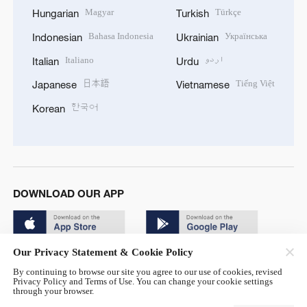
Magyar
Türkçe
Hungarian
Turkish
Bahasa Indonesia
Українська
Indonesian
Ukrainian
Italiano
اردو
Italian
Urdu
日本語
Tiếng Việt
Japanese
Vietnamese
한국어
Korean
DOWNLOAD OUR APP
Our Privacy Statement & Cookie Policy
By continuing to browse our site you agree to our use of cookies, revised
Privacy Policy and Terms of Use. You can change your cookie settings
through your browser.
© China Radio International.CRI. All Rights Reserved. 16A