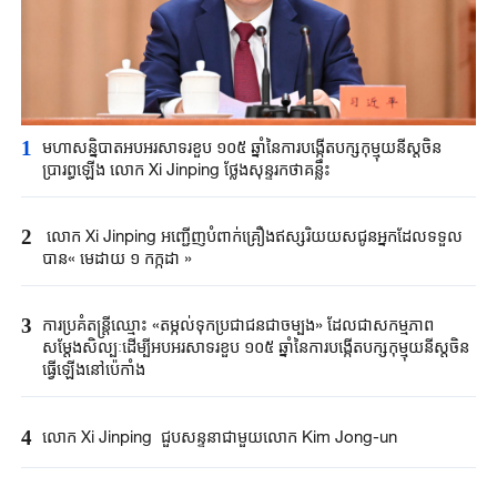
1
មហាសន្និបាតអបអរសាទរខួប ១០៥ ឆ្នាំនៃការបង្កើតបក្សកុម្មុយនីស្តចិន
ប្រារព្ធឡើង លោក Xi Jinping ថ្លែងសុន្ទរកថាគន្លឹះ
2
លោក Xi Jinping អញ្ជើញបំពាក់គ្រឿងឥស្សរិយយសជូន​អ្នកដែលទទួល
បាន« មេដាយ ១ កក្កដា »
3
ការប្រគំតន្ត្រីឈ្មោះ «តម្កល់ទុកប្រជាជនជាចម្បង» ដែលជាសកម្មភាព
សម្តែងសិល្បៈដើម្បីអបអរសាទរខួប ១០៥ ឆ្នាំនៃការបង្កើតបក្សកុម្មុយនីស្តចិន
ធ្វើឡើងនៅប៉េកាំង
4
លោក Xi Jinping ជួបសន្ទនាជាមួយ​​លោក Kim Jong-un