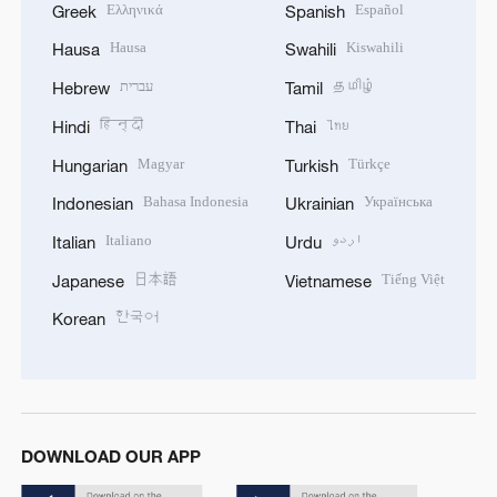
Ελληνικά
Español
Greek
Spanish
Hausa
Kiswahili
Hausa
Swahili
עברית
தமிழ்
Hebrew
Tamil
हिन्दी
ไทย
Hindi
Thai
Magyar
Türkçe
Hungarian
Turkish
Bahasa Indonesia
Українська
Indonesian
Ukrainian
Italiano
اردو
Italian
Urdu
日本語
Tiếng Việt
Japanese
Vietnamese
한국어
Korean
DOWNLOAD OUR APP