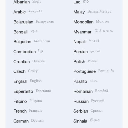
Shqip
ລາວ
Albanian
Lao
العربية
Bahasa Melayu
Arabic
Malay
Беларуская
Монгол
Belarusian
Mongolian
বাংলা
မြန်မာဘာသာ
Bengali
Myanmar
Български
नेपाली
Bulgarian
Nepali
ខ្មែរ
فارسی
Cambodian
Persian
Hrvatski
Polski
Croatian
Polish
Český
Português
Czech
Portuguese
English
پښتو
English
Pashto
Esperanto
Română
Esperanto
Romanian
Filipino
Русский
Filipino
Russian
Français
Српски
French
Serbian
Deutsch
සිංහල
German
Sinhala