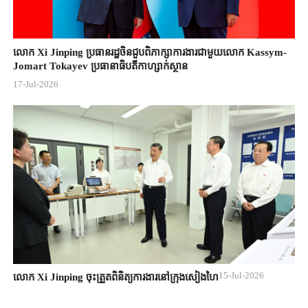
លោក Xi Jinping ប្រធានរដ្ឋចិន​ជួបពិភាក្សា​ការងារជាមួយ​លោក Kassym-
Jomart ​Tokayev ​ប្រធានាធិបតី​កាហ្សាក់ស្ថាន​
17-Jul-2026
15-Jul-2026
លោក Xi Jinping ចុះត្រួតពិនិត្យការងារនៅក្រុងសៀងហៃ