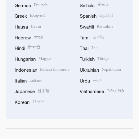
Deutsch
සිංහල
German
Sinhala
Ελληνικά
Español
Greek
Spanish
Hausa
Kiswahili
Hausa
Swahili
עברית
தமிழ்
Hebrew
Tamil
हिन्दी
ไทย
Hindi
Thai
Magyar
Türkçe
Hungarian
Turkish
Bahasa Indonesia
Українська
Indonesian
Ukrainian
Italiano
اردو
Italian
Urdu
日本語
Tiếng Việt
Japanese
Vietnamese
한국어
Korean