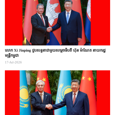
លោក Xi Jinping ជួបសន្ទនាជាមួយសម្តេចធិបតី ហ៊ុន ម៉ាណែត នាយករដ្ឋ
មន្ត្រីកម្ពុជា
17-Jul-2026