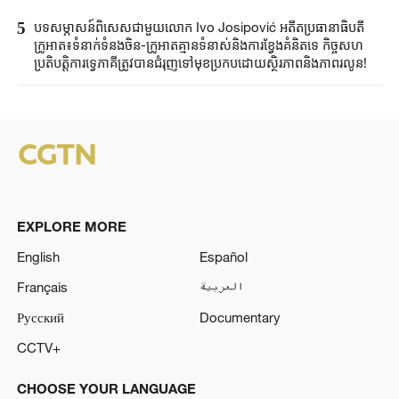
5
បទសម្ភាសន៍ពិសេសជាមួយលោក Ivo Josipović អតីតប្រធានាធិបតី
ក្រូអាត៖ទំនាក់ទំនងចិន-ក្រូអាតគ្មានទំនាស់និងការខ្វែងគំនិតទេ កិច្ចសហ
ប្រតិបត្តិការទ្វេភាគីត្រូវបានជំរុញទៅមុខប្រកបដោយស្ថិរភាពនិងភាពរលូន!
EXPLORE MORE
English
Español
Français
العربية
Русский
Documentary
CCTV+
CHOOSE YOUR LANGUAGE