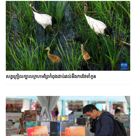
សត្វក្រៀលក្បាលក្រហមព្រៃកំពុងជាប់រវល់នឹងការថែទាំកូន