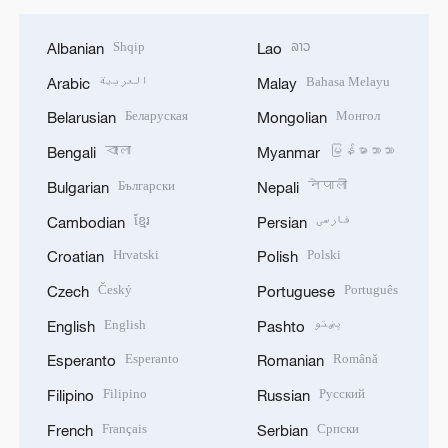
Shqip
ລາວ
Albanian
Lao
العربية
Bahasa Melayu
Arabic
Malay
Беларуская
Монгол
Belarusian
Mongolian
বাংলা
မြန်မာဘာသာ
Bengali
Myanmar
Български
नेपाली
Bulgarian
Nepali
ខ្មែរ
فارسی
Cambodian
Persian
Hrvatski
Polski
Croatian
Polish
Český
Português
Czech
Portuguese
English
پښتو
English
Pashto
Esperanto
Română
Esperanto
Romanian
Filipino
Русский
Filipino
Russian
Français
Српски
French
Serbian