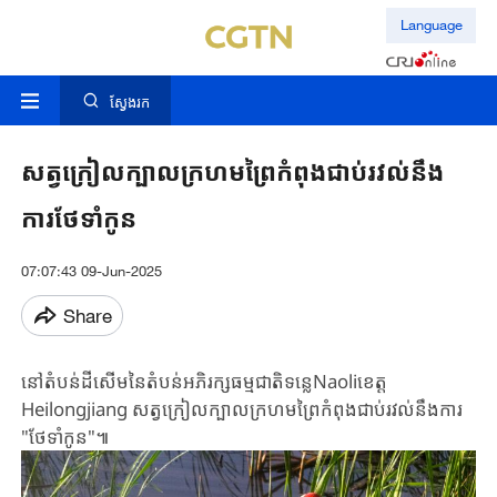
Language
ស្វែងរក
សត្វក្រៀលក្បាលក្រហមព្រៃកំពុងជាប់រវល់នឹង
ការថែទាំកូន
07:07:43 09-Jun-2025
Share
នៅតំបន់ដីសើមនៃតំបន់អភិរក្សធម្មជាតិទន្លេNaoliខេត្ត​
Heilongjiang សត្វក្រៀល​ក្បាល​ក្រហមព្រៃកំពុងជាប់​រវល់​នឹង​ការ​
"ថែទាំ​កូន"៕