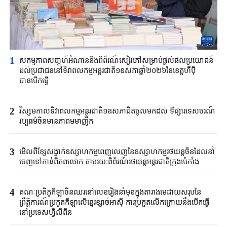
1
សកម្មភាពសបា្តហ៍អំណាននិងពិព័រណ៍សៀវភៅសម្រាប់ផ្តល់ផលប្រយោជន៍
ដល់ប្រជាជននៅទិវាពលកម្មអន្តរជាតិ១ឧសភាឆ្នាំ២០២៦នៃខេត្តហឺប៉ី
បានបើកធ្វើ
2
វិស្សមកាលទិវាពលកម្មអន្តរជាតិ១ឧសភាជិតចូលមកដល់ ទីផ្សារទេសចរណ៍
វប្បធម៌ចិនមានភាពមមាញឹក
3
មើលពីខ្សែសង្វាក់ឧស្សាហកម្មពេញលេញនៃឧស្សាហកម្មរថយន្តចិនដែលនាំ
ចេញទៅកាន់ពិភពលោក តាមរយៈពិព័រណ៍រថយន្តអន្តរជាតិក្រុងប៉េកាំង
4
គណៈប្រតិភូកីឡាចិនឈរនៅលេខរៀងនាំមុខក្នុងតារាងមេដាយសរុបនៃ
ព្រឹត្តិការណ៍ប្រកួតកីឡាលើឆ្នេរខ្សាច់អាស៊ី ការប្រកួតលើកក្រោយនឹងបើកធ្វើ
នៅប្រទេសហ្វីលីពីន