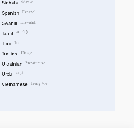
Sinhala
සිංහල
Spanish
Español
Swahili
Kiswahili
Tamil
தமிழ்
Thai
ไทย
Turkish
Türkçe
Ukrainian
Українська
Urdu
اردو
Vietnamese
Tiếng Việt