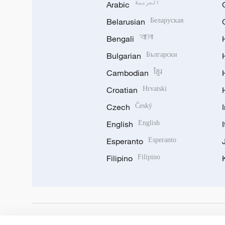
Arabic
العربية
Belarusian
Беларуская
Bengali
বাংলা
Bulgarian
Български
Cambodian
ខ្មែរ
Croatian
Hrvatski
Czech
Český
English
English
Esperanto
Esperanto
Filipino
Filipino