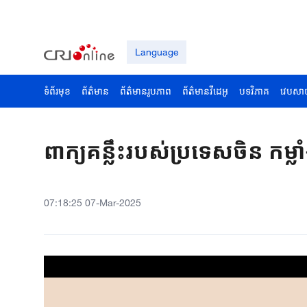
Language
ទំព័រមុខ
ព័ត៌មាន
ព័ត៌មានរូបភាព
ព័ត៌មានវីដេអូ
បទវិភាគ
វេបសា
ពាក្យគន្លឹះរបស់ប្រទេសចិន កម្ល
07:18:25 07-Mar-2025