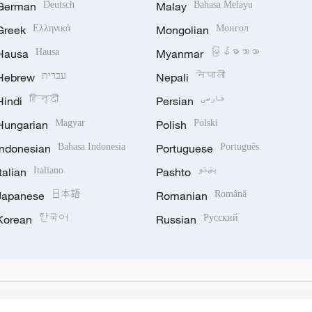
German
Deutsch
Malay
Bahasa Melayu
Greek
Ελληνικά
Mongolian
Монгол
Hausa
Hausa
Myanmar
မြန်မာဘာသာ
Hebrew
עברית
Nepali
नेपाली
Hindi
हिन्दी
Persian
فارسی
Hungarian
Magyar
Polish
Polski
Indonesian
Bahasa Indonesia
Portuguese
Português
Italian
Italiano
Pashto
پښتو
Japanese
日本語
Romanian
Română
Korean
한국어
Russian
Русский