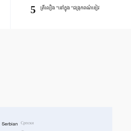
5
ត្រីលឿង “នៅក្នុង “ជង្រុកពណ៌ខៀវ
Serbian
Српски