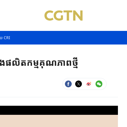
យ CRI
ាំងផលិតកម្មគុណភាពថ្មី