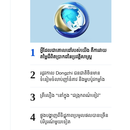
1
អ្វីដែលជាគោលដៅរបស់យើង គឺការវាយ
តម្លៃដ៏ពិតប្រាកដនៃប្រវត្តិសាស្រ្ត
2
រដូវកាល Dongzhi ជនជាតិចិនមាន
ទំនៀមទំលាប់ញ៉ាំនំគាវ និងម្ហូបប៉ូវកម្លាំង
3
ត្រីលឿង “នៅក្នុង “ជង្រុកពណ៌ខៀវ”
4
ថ្លុងបង្ហាញ​ពី​ទិដ្ឋភាពប្រមូលផល​បាន​ច្រើន​​
បរិបូរណ៍​មួយទៀត