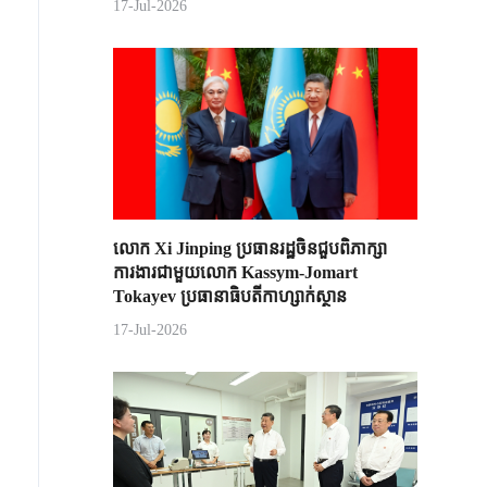
17-Jul-2026
លោក Xi Jinping ប្រធានរដ្ឋចិន​ជួបពិភាក្សា​
ការងារជាមួយ​លោក Kassym-Jomart ​
Tokayev ​ប្រធានាធិបតី​កាហ្សាក់ស្ថាន​
17-Jul-2026