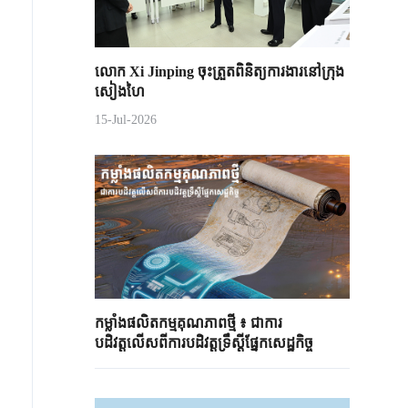
លោក Xi Jinping ចុះត្រួតពិនិត្យការងារនៅក្រុង
សៀងហៃ
15-Jul-2026
កម្លាំងផលិតកម្មគុណភាពថ្មី ៖ ជាការ
បដិវត្តលើសពីការបដិវត្តទ្រឹស្តីផ្នែកសេដ្ឋកិច្ច