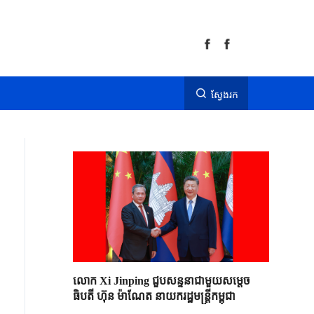
ស្វែងរក
លោក Xi Jinping ជួបសន្ទនាជាមួយសម្តេច
ធិបតី ហ៊ុន ម៉ាណែត នាយករដ្ឋមន្ត្រីកម្ពុជា